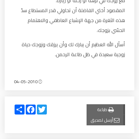
مع زوجك في نزهة أو رحلة أو زيارة.
المقصود أختي الفاضلة أن تحاولي قدر المستطاع سدّ
هذه الثغرة من جهة الإشباع العاطفي والاهتمام
الحسّي بزوجك.
أسأل الله العظيم أن يبارك لك وأن يرزقك وزوجك حياة
زوجية سعيدة في ظل طاعة الرحمن.
04-05-2010
Share
Facebook
Twitter
طباعة
أرسل لصديق