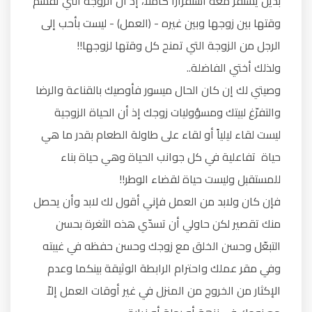
بديل يستقر معه استقرارا كاملاً، إذ أن الزوجة التي تقسّم
وقتها بين زوجها وبين غيره - (العمل) - ليست بأحب إلى
الرجل من الزوجة التي تمنح كل وقتها لزوجها!!
ولذلك أختي الفاضلة..
وصيتي لك إن كان الحال ميسور فأوصيك بالقناعة والرضا
والتفرّغ لبيتك ومسؤوليات زوجك إذ أن الحياة الزوجية
ليست لقاء ليلياً أو لقاء على طاولة الطعام بقدر ما هي
حياة تفاعلية في كل جوانب الحياة وهي حياة بناء
للمستقبل وليست حياة لقضاء الوطر!!
فإن كان ولابد من العمل فإني أقول لك لابد وأن يحصل
منك تقصير لكن حاولي أن تسدّي هذه الثغرة بحسن
التبعّل وحسن الخلق مع زوجك وحسن حفظه في غيبته
وفي مقر عملك واحترام الرابطة الوثيقة بينكما وعدم
الإكثار من الخروج من المنزل في غير أوقات العمل إلاّ