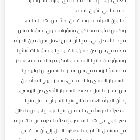
للعمل خروجاً إيجابياً عملياً يحقق توازناً ذاتياً وتوازناً
اجتماعياً في شئون الحياة.
أما وإن المرأة قد وجدت من يسدّ عنها هذا الجانب،
ويكفيها مئونة قد تكون مسؤولية فوق مسؤولية بيتها
فهذا الأفضل في حقها أن تتفرغ لعمل بيتها، فإن المرأة
ملكة في بيتها بين مسؤوليات زوجها ومسؤوليات أبنائها
ومسؤوليات ذاتها النفسية والفكرية والاجتماعية، وبقدر
ما تستقرّ الزوجة في بيتها بقدر ما يتحقق لها ولزوجها
الاستقرار النفسي والاجتماعي، وبقدر خروج المرأة من
بيتها بقدر ما تقل حظوظ الاستقرار الأسري بين الزوجين،
إذ أن المرأة العاملة خارج بيتها لابد وأن يحصل منها
تقصيراً ملموساً في جانب حق بيتها وزوجها، ومهما طال
صبر الزوج على هذا التقصير وإغضائه الطرف عن ذلك فإنه
في مستقبل الأيام ربما يضطره الحال إلى أن يبحث عن