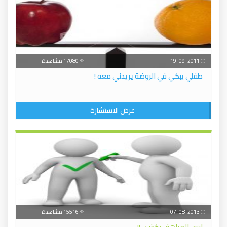
19-09-2011
17080 مشاهدة
طفلي يبكي في الروضة يريدني معه !
عرض الاستشارة
07-08-2013
15516 مشاهدة