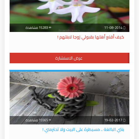
11-08-2014
15283 مشاهدة
كيف أقنع أهلها بقبولي زوجا لابنتهم !
عرض الاستشارة
19-02-2017
15565 مشاهدة
بنتي البالغة .. مسيطرة على البيت ولا تحترمني !