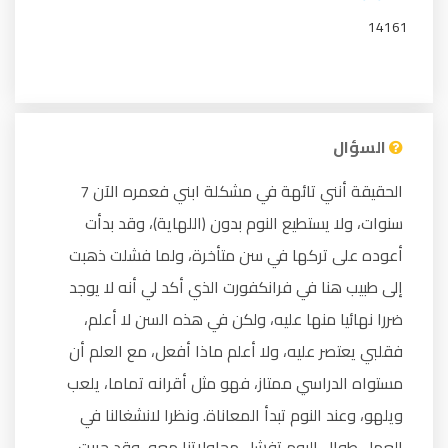
14161
السؤال
الحقيقة أنني تائهة في مشكلة ابني فعمره الآن 7
سنوات، ولا يستطيع النوم بدون (اللهاية)، وقد بدأت
أعوده على تركها في سن متأخرة، ولما فشلت ذهبت
إلى طبيب هنا في فرانكفورت الذي أكد لي أنه لا يوجد
ضررا نهائيا منها عليه، ولكن في هذه السن لا أعلم،
فقلبي يعتصر عليه، ولا أعلم ماذا أفعل، مع العلم أن
مستواه الدراسي ممتاز، فهو مثل أقرانه تماما، يلعب
ويلهو، وعند النوم تبدأ المعاناة. ونظرا لانشغالنا في
العمل طوال اليوم تفشل محاولاتنا معه، وقد جربت