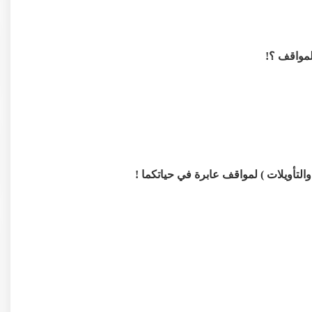
مواقف ؟!
لتأويلات ) لمواقف عابرة في حياتكما !