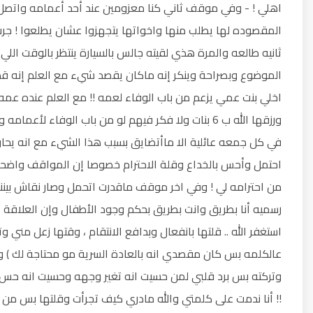
اهلي ! - وفي موقف ثاني كنا معزومين عند أحد أعمامه واتصل 
المقصوده لها يطلب منها واخواتها يتجهزوا عشان يطلعوا ! جرت
ثانيه طالعه والمرة هذي لقيته جالس بالسيارة ينتظر بالوقت اللي 
الموضوع وبصراحة وينكر إنه ماكان يقصد شيء مع العلم إنه قد ص
اخلي بنت عمي يزعم من باب الوفاء لعمه !! مع العلم عنده عمه حال
ورزقها الله ب 6 بنات ولا فكر فيهم لو من باب الوفاء لأ
في كل جمعه عائلية الا ماأتضايق بسبب هذا الشيء مع انه يحاول 
احتمل وأحس بالخداع وقلة الاحترام خصوصا إن المواقف واضحة
من احترامه لي ! وفي اخر موقف ماقدرت اتحمل وصار نقاش بينن
رسميه أنا بطريق وانت بطريق بحكم وجود الأطفال وإن العلاقة الش
استغفر الله .. قلتها بانفعال وبدافع الانتقام ، وقتها زعل مني
عالكلمه بس كان مقصدي انه بالعادة السرية مو محتاجة لك ) وه
وتركته بس برد قلبي لمن حسيت انه تغير وجهه وحسيت انه حس 
!! أنا ندمت على كلمتي والله مادري كيف تجرأت وقلتها بس من كثر 