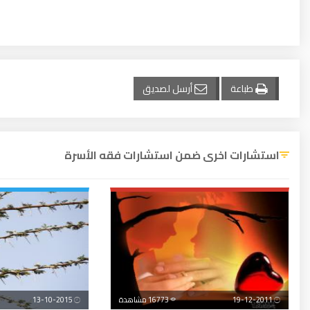
طباعة
أرسل لصديق
استشارات اخرى ضمن استشارات فقه الأسرة
19-12-2011
16773 مشاهدة
13-10-2015