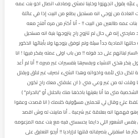
عليّه يقول اتجهزوا وخلينا نمشي وصادف اتصال اخو بنت عمه
 العادة من زوجي انه مستحيل يطلع من البيت إذا في عائلة
بنات عمه طالعين من البيت !! - أنا أكثر من مره أفتح معه
ارحني إنه في حال لم تتزوج راح يتزوجها بنية انه مستحيل
تها المادية جداً سيئة ولم توفق بزوجها ولا بأبنائها الذكور
عمامه والستر لبناتهم على حد قوله !! من باب اولى عمته يفكر فيها ! انا
ينكر هذي الاشياء ويفسرها بتفسيرات غير مبرره !! أنا لم أعد
 للكل حتى لأمه واخواته وهذا الشيء تصرف غير لائق ويقلل
ا وقلت له من غير وعي مني :( ان علاقتي معك راح تكون
خصية متى ما أنا بغيتها باخذها منك بالحلال أو "بالحرام" )
 وتلفظ عليّ وقال لي تتحملين مسؤولية كلامك ( انا قصدت وعفوا
و فهمها انه بعلاقة غير شرعية .. أنا مابينت له وش اقصد
بنفس الشعور اللي دايما يحسسني فيه مع بنت عمه المزعومه
ما استفزني بتصرفاته قلتها لاإراديا !! أرجو التعليق على