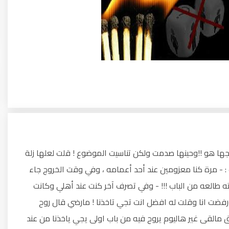
وجها هو !!وحينها صدمت ولكن تناسيت الموضوع ! قلت لعلها زلة
 مرة كنا معزومين عند أحد أعمامه ، وفي وقت الخروج جاء
ه طالعه من الباب !!! - وفي تصرف آخر كنت عند أهلي وكانت
فضت انا وقلت له افضل انت تجي تاخذنا ! مارضي قال روح
اق مالقى غير هاليوم يروح فيه من باب اولى يجي ياخذنا من عند