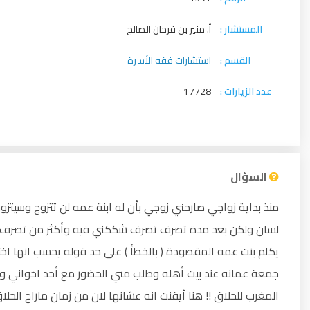
المستشار :
أ. منير بن فرحان الصالح
القسم :
استشارات فقه الأسرة
عدد الزيارات :
17728
السؤال
منذ بداية زواجي صارحني زوجي بأن له ابنة عمه لن تتزوج وسيتز
لسان ولكن بعد مدة تصرف تصرف شككني فيه وأكثر من تصرف : -
يكلم بنت عمه المقصودة ( بالخطأ ) على حد قوله يحسب انها اخت
جمعة عمانه عند بيت أهله وطلب مني الحضور مع أحد اخواني ور
المغرب للحلاق !! هنا أيقنت انه عشانها لان من زمان ماراح الحل