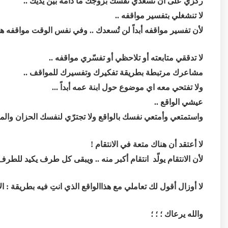
ركّزي على أن تُسعدي نفسك بزوجك ما دامه بين يديك ..
لا تنشغلي بتفسير مواقفه ..
لأن تفسير مواقفه أبداً لن تُسعدك .. وفي نفس الوقت مواقفه ه
لا تدققي متابعته أو تلاحظي أو تفسّري مواقفه ..
مشاعرك مرتبطة بطريقة تفكيرك وتفسيرك للمواقف ..
ولا تفتحي معه اي موضوع حول ابنة عمه أبداً ...
عيشي الواقع ..
واستمتعي وأمتعي نفسك بالواقع ولا تجترّي لنفسك الحزان والم
لا أعتقد أن هناك متعة في الانتقام !
لأن الانتقام يولّد انتقام أكبر منه .. ويبقى كل طرف يكيد للطرف 
لا أوزال أقول لك تعاملي مع هذاالواقع الذي انتِ فيه بطريقة : ال
والله يرعاك ؛ ؛ ؛