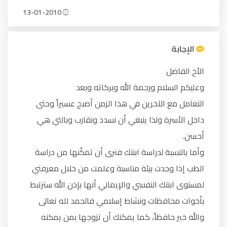
13-01-2010
الإجابة
الأخ الفاضل
وعليكم السلام ورحمة الله وبركاته وبعد
التعامل مع الآخرين في هذا الزمن أصبح عسيراً وحتى
داخل الأسرة ولذا ينبغي أن نسدد ونقارب وبالتي هي
أحسن.
وأما بالنسبة لدراسة ابنتك فنرى أن تمكّنها من دراسة
الطب إذا وجدت بيئة مناسبة وعلمت من خلال معرفتي
لمستوى ابنتك النفسي والإيماني أنها بإذن الله سترتبط
بأخوات محافظات ونشاط إسلامي فالحمد لله تعالى
والله خير حافظاً، كما يمكنك أن تزوجها بمن يمكنه