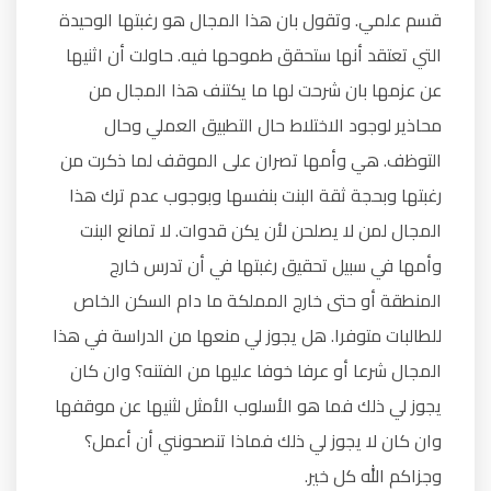
قسم علمي. وتقول بان هذا المجال هو رغبتها الوحيدة
التي تعتقد أنها ستحقق طموحها فيه. حاولت أن اثنيها
عن عزمها بان شرحت لها ما يكتنف هذا المجال من
محاذير لوجود الاختلاط حال التطبيق العملي وحال
التوظف. هي وأمها تصران على الموقف لما ذكرت من
رغبتها وبحجة ثقة البنت بنفسها وبوجوب عدم ترك هذا
المجال لمن لا يصلحن لأن يكن قدوات. لا تمانع البنت
وأمها في سبيل تحقيق رغبتها في أن تدرس خارج
المنطقة أو حتى خارج المملكة ما دام السكن الخاص
للطالبات متوفرا. هل يجوز لي منعها من الدراسة في هذا
المجال شرعا أو عرفا خوفا عليها من الفتنه؟ وان كان
يجوز لي ذلك فما هو الأسلوب الأمثل لثنيها عن موقفها
وان كان لا يجوز لي ذلك فماذا تنصحونني أن أعمل؟
وجزاكم الله كل خير.