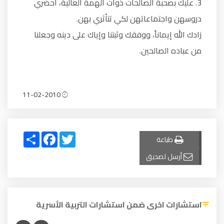
3. عليك بصحبة الصالحات ذوات الهمة العالية، احضري
دروسهن واجتماعاتهن لكي تتأثري بهن.
زادك الله إيماناً، ووفقك وثبتنا وإياك على دينه وجعلنا
من عباده الصالحين.
11-02-2010
Share
Facebook
Twitter
طباعة
أرسل لصديق
استشارات اخرى ضمن استشارات التربية الأسرية