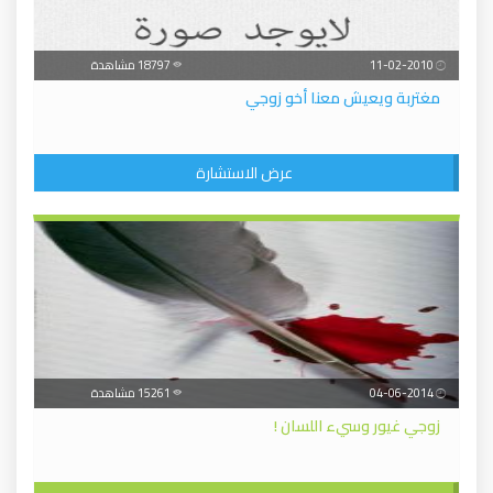
11-02-2010
18797 مشاهدة
مغتربة ويعيش معنا أخو زوجي
عرض الاستشارة
04-06-2014
15261 مشاهدة
زوجي غيور وسيء اللسان !