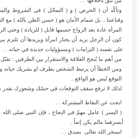
من تثق بأخلاقها . .
وتأكّد أن ( الحرص ) و ( التمحّل ) في الشروط والم
وقناعتنا .. بل صمام الأمان هو ( حسن الظن بالله ) مع ا
المرأة عادة بعد الزواج جسمها قابل ( للزيادة ) وحتى الر
كون أن الرجل يريد أن يختار امرأة ويريدها أن تلتزم ببر
على نفسه ( التزامات ) ومسؤوليات جديدة في حياته . .
من أهم ما يُنجح العلاقة والاستقرار بين الطرفين : تقبّ
ومن الخطأ أن يرتبط الشخص بطرف او بشريك حياته وهو يت
التوقع ليس هو الواقع ..
لذلك لا ترفع سقف التوقعات في حسّك وشعورك بقدر ما
ابحث عن النقاط المشتركة . .
( اليسر ) عامل مهمّ في النجاح ، فإن النبي صلى الله عل
أيسرهما مالم يكن إثماً .
استخر الله تعالى بصدق . .