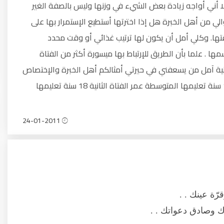
ت إلا أني أواجه زيادة بعض الشيء في وزنها وليس بالصفة الغير
لي من أهل الخبرة هل إذا اخترتها أستطيع الإستمرار بها على
تها. وكلي أمل أن يكون لها ترتيب غذائي أو وقت محدد
 . علما بأن الطريق للإرتباط بها ميسورة أكثر من الفتاة
 الثانية آمل من يسعفني في حيرتي أمثالكم أهل الخبرة والإختصاص
* معلومات : عمري 25 سنة تعليمي ثانوي عمر الفتاة الأولى 17 سنة تعليمها المتوسطة عمر الفتاة الثانية 18 سنة تعليمها
24-01-2011
ّة عينك . .
وصادق دعواتك . .