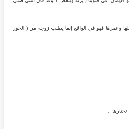
هو الإيمان في قلوبنا ( يزيد وينقص ) وقد قال النبي صلى
كلها وعمرها فهو في الواقع إنما يطلب زوجة من ( الحور
ختارها ..