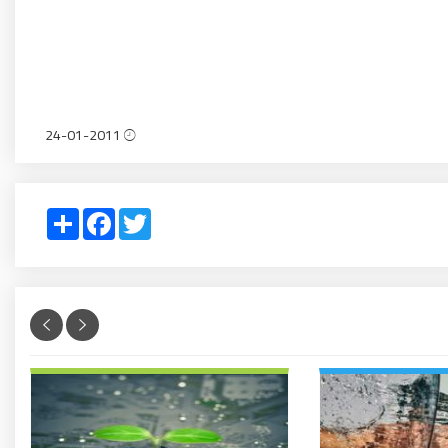
24-01-2011
Share
Facebook
Twitter