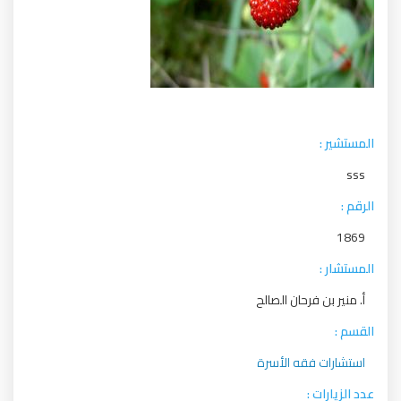
المستشير :
sss
الرقم :
1869
المستشار :
أ. منير بن فرحان الصالح
القسم :
استشارات فقه الأسرة
عدد الزيارات :