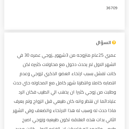
36709
السؤال
عمري 25عام متزوجه من 3شهور..,زوجي عمره 30 في
الشهر الاول لم يحدث دخول مع محاولات كثيره لكن
كانت تفشل بسبب ارتخاء العضو الذكري لزوجي وعدم
انتصابه كاملا وانتظرنا شهر كامل مع المحاوله حتي حدث
وطلبت من زوجي كثيرا ان يذهب الي الطبيب فكان الرد
عليادائما ان ننتظر وانه كان طبيعي قبل الزواج ولم يعرف
ماذا حدث له وسبب له هذا الارتخاء والضعف وفي الشهر
الثاني بدات هذه العلاقه تكون طبيعيه وزوجي اصبح
طبيعي والحمد لله فادركت ان الفتره الاولي كانت مجرد