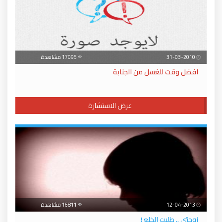
31-03-2010
17095 مشاهدة
افضل وقت للغسل من الجنابة
عرض الاستشارة
12-04-2013
16811 مشاهدة
زوجتي .. طلبت الخلع !