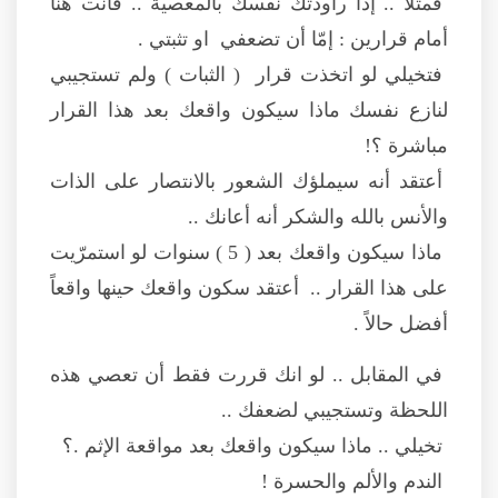
فمثلاً .. إذا راودتك نفسك بالمعصية .. فأنت هنا
أمام قرارين : إمّا أن تضعفي او تثبتي .
فتخيلي لو اتخذت قرار ( الثبات ) ولم تستجيبي
لنازع نفسك ماذا سيكون واقعك بعد هذا القرار
مباشرة ؟!
أعتقد أنه سيملؤك الشعور بالانتصار على الذات
والأنس بالله والشكر أنه أعانك ..
ماذا سيكون واقعك بعد ( 5 ) سنوات لو استمرّيت
على هذا القرار .. أعتقد سكون واقعك حينها واقعاً
أفضل حالاً .
في المقابل .. لو انك قررت فقط أن تعصي هذه
اللحظة وتستجيبي لضعفك ..
تخيلي .. ماذا سيكون واقعك بعد مواقعة الإثم .؟
الندم والألم والحسرة !