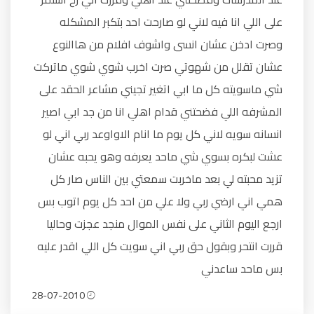
على اللي انا فيه لاني لو صارحت احد بتكبر المشكله
وصرت ادخن عشان انسى واشوف افلام من هاالنوع
عشان تقلل من شهوتي صرت اخرب شوي شوي ماتركت
شي ماسويته كل ما ابي اتغير تجيني مشاعر الحقد على
المشرفه اللي فضحتني قدام اهلي انا من جد ابي اصير
انسانه سويه لاني كل يوم ما انام الاواوعد ربي اني لو
عشت لبكره بسوي شي ماحد يعرفه وهو يحبه عشان
تزيد محبته لي بعد ماخربت سمعتي بين الناس صار كل
همي اني ارضي ربي ولا علي من احد كل يوم اتوب بس
ارجع اليوم الثاني على نفس الموال منجد عجزت وحاليا
قررت انتحر وبقول حق ربي اني سويت كل اللي اقدر عليه
بس ماحد ساعدني
28-07-2010