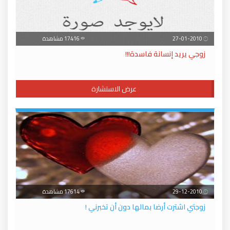
27-01-2010
17416 مشاهدة
زوجي يريد إنسانة فاسدة!!!
عرض الاستشارة
29-12-2010
17614 مشاهدة
زوجتي اشترت أرضا بمالها دون أن تخبرني !