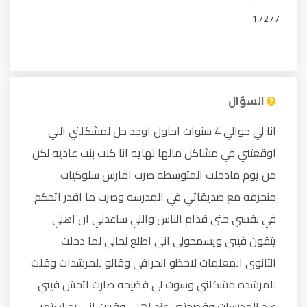
17277
السؤال
انا لي حوالي 4 سنوات احاول اوجد حل لمشكلتي اللي
اوقعتني في مشاكل مالها نهايه انا كنت بنت عاديه لكن
من يوم مادخلت المتوسطه صرت امارس سلوكيات
منحرفه مع صديقاتي في المدرسه وصرت ما اقدر اتحكم
في نفسي حتى قدام الناس واللي ساعدني ان اهلي
يثقون فيني ويسمحولي اني اطلع لحالي لما دخلت
الثانوي المعلمات لاحظو انحرافي وقالو للمرشدات وقلت
للمرشده مشكلتي وسوت لي فضيحه صارت اتحش فيني
عند المدرسات وفضحتني عند اهلي وقررت اني رح استمر