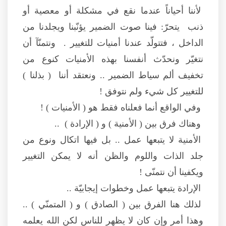
لأننا أحياناً عندما نقع في مشكلة أو معصية أو
ذنب يتحرّ: فينا صوت الضمير يؤنّبنا ويجلدنا من
الداخل ، فتتولّد عندنا أمنيات للتغيير . ونتمنّآ أن
نتغيّر ونحدّث أنفسنا بهذه الأمنيات كنوع من
تخفيف ألم سياط الضمير .. ونعتقد أننا ( بذلنا )
للتغيير كل شيء ولم نتوفق !
وفي الواقع أنما فعلناه فقط هو ( الأمنيات ) !
وهناك فرق بين ( الأمنية ) و ( الإرادة ) ..
الأمنية لا يتبعها عمل .. بل فيها اتكال ونوع من
جلد الذات واللوم والظن أنه لا يمكن التغيير
ويكفينا أن نتمنّى !
الإرادة يتبعها عمل وخطوات إيجابيّة ..
لذلك هنا الفرق بين ( الصادق ) و ( المتمنّي ) ..
وهذا أمر وإن كان لا يظهر للناس لكن الله يعلمه