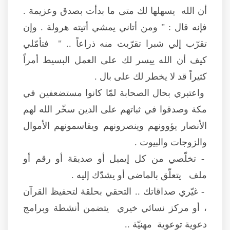
أن الله يسهلها لك متى ما بدأت بصدق وعزيمة .
فإنه قال : " ومن أتاني يمشي أتيته هرولة . وإن
تقرّب إلي شبرا تقرّبت منه ذراعاً .. " فتأمّلي
كيف أن الله ييسر لك على العمل البسيط أمراً
كثيراً قد لا يخطر لك على بال .
واعتبري بحال الصحابة لمّا كانوا مستضعفين في
مكة وصدقوا في ثباتهم على الدين سخّر الله لهم
الأنصار يؤوونهم وينصرونهم ويقاسمونهم الأموال
والزوجات والبيوت .
- تخلّصي من كل إيميل أو صديقة أو رقم أو
ملف يتعلّق بالماضي أو يشدّك إليه .
- غيّري صداقاتك .. التحقي بحلقة لتحفيظ القرآن
، أو مركز نسائي خيري يتضمن أنشطة وبرامج
دعوية توعوية مهنيّة ..