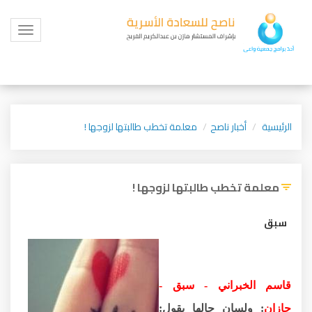
Toggle
igation
الرئيسية
أخبار ناصح
معلمة تخطب طالبتها لزوجها !
معلمة تخطب طالبتها لزوجها !
سبق
قاسم الخبراني - سبق -
جازان
: ولسان حالها يقول: