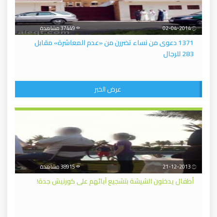
02-04-2014
37449 مشاهدة
1371 دعوى من نساء تضررن من «عدم المعاشرة» مقابل
283 للرجال
عرض الخبر
21-12-2013
38915 مشاهدة
أطفال يدخنون الشيشة بتشجيع آبائهم على كورنيش جدة!