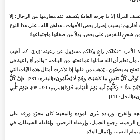
شف المرأةُ إلا ما جرت العادةُ بكشفه عند محارمها من الرجال؛ إلا
 أقاربهم! بسبب إصرار بعض الأخوات ـ هداهن الله ـ على هذا النوع
ى زمنِ شحنٍ للنفوس على بعض، بدلاً من صفائها واجتماعها!
وإني أوجّه دعوةً لكل رجلٍ ولّاه اللهُ أمرَ زوجةٍ أو بنتٍ أن ينتبه لهذا الأمر: "فكلكم راعٍ وكلكم مسؤول عن رعيته"([5])، كما أهيب
، وأن تعلم أن الله سائلها عما تحتها من البنات، "والمرأة راعية في
تج به بعضُهن ـ يَذهب من قلبها إذا تذكرت أمثال هذه الآيات التي
تصف هذه اللحظات المهيبة: ﴿وَاتَّقُوا يَوْمًا تُرْجَعُونَ فِيهِ إِلَى اللَّهِ ثُمَّ تُوَفَّى كُلُّ نَفْسٍ مَا كَسَبَتْ وَهُمْ لَا يُظْلَمُونَ﴾[البقرة: 281]، ﴿إِنْ كُلُّ
مَنْ فِي السَّمَاوَاتِ وَالْأَرْضِ إِلَّا آتِي الرَّحْمَنِ عَبْدًا * لَقَدْ أَحْصَاهُمْ وَعَدَّهُمْ عَدًّا * وَكُلُّهُمْ آتِيهِ يَوْمَ الْقِيَامَةِ فَرْدًا﴾[مريم: 93 - 95]، ﴿يَوْمَ تَأْتِي
ن﴾[النحل: 111].
هجة والفرح، وزيادة عُرى المودة والمحبة؛ كان مجرّد ورقة على
ن سبباً في شيوع الرحمة، وجمع الشمل، وإرضاء الرحمن، وإغاظة الشيطان، في
مام النعمة، وإكمال العِدّة.