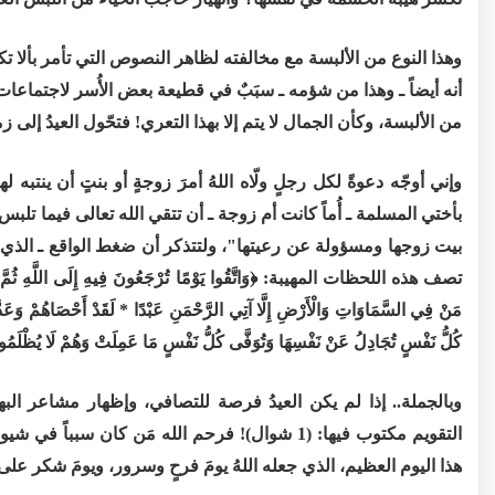
وهذا النوع من الألبسة مع مخالفته لظاهر النصوص التي تأمر بألا تك
أنه أيضاً ـ وهذا من شؤمه ـ سبَبٌ في قطيعة بعض الأُسر لاجتماعات
من الألبسة، وكأن الجمال لا يتم إلا بهذا التعري! فتحّول العيدُ إل
بأختي المسلمة ـ أُماً كانت أم زوجة ـ أن تتقي الله تعالى فيما تلبس
بيت زوجها ومسؤولة عن رعيتها"، ولتتذكر أن ضغط الواقع ـ الذي تح
كُلُّ نَفْسٍ تُجَادِلُ عَنْ نَفْسِهَا وَتُوَفَّى كُلُّ نَفْسٍ مَا عَمِلَتْ وَهُمْ لَا يُظْلَمُو
وبالجملة.. إذا لم يكن العيدُ فرصة للتصافي، وإظهار مشاعر الب
التقويم مكتوب فيها: (1 شوال)! فرحم الله مَن كا
هذا اليوم العظيم، الذي جعله اللهُ يومَ فرحٍ وسرور، ويومَ شكر على ت