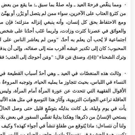
· ومما ينغّص فرحةَ العيد ـ وله صلةٌ بما سبق ـ: ما يقع من بعض ا
من كثرةِ العتاب على الآخرين، سواء ممن لم يتصل أو يَزُر، أو يهنّئ أو
ومع الاحتفاظ بحق كل إنسان، وأنه ينبغي إنزاله منزلته؛ فإن 
والعوائق في عصرنا كثرت وزادت، ولربما عَتَب أحدُنا على شخص واست
اجتماعية لا يُحب أن يعلم به أحدٌ، "ومن لم يعاشر الناس على ل
المحبوب؛ كان إلى تكدير عيشه أقرب منه إلى صفائه، وإلى أن يدفعه
وترك الشحناء"([4])، وصدق مَن قال: "ومَن أحوجك إلى العتب؛ فقد وطّن نفسَه على الهجرة".
· وثالث هذه المنغصّات في العيد ـ وهي أحدُ أسباب القطيعة في
النساء في اللباس، بحيث تتجاوز ما يمليه الحياء، وتوجبه المروءة
الأقوال الفقهية التي تتحدث عن عورة المرأة أمام المرأة، وليس 
العاقلة تراعي الجوانبَ التربوية، وآثارَ هذا التوسع في مثل هذه الأ
يأت في يوم وليلة، بل كانت بدايتُه بتوسّعٍ قليل حتى وصل الحال
يستحي الإنسانُ من ذكرها! وهكذا بدايةُ تفشّي السفور في بعض بلاد 
ولنا أن نتساءل: ماذا يُتوقع من طفلةٍ تنشأ في أجواء كهذه؟ وكيف
تكسر هيبة الحشمة في نفسها؟ وانهيار حاجب الحياء من اللبس الع