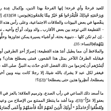
للعيد فرحةٌ وأي فرحة! إنها الفرحةُ بهذا الدين، وإكمال عِدة رمضان
وَبِرَحْمَتِهِ فَ
ينغّصها في بعض البيوتات والعلاقات الاجتماعية، وعلى رأس هذه ال
· القطيعة التي توجد بين بعض الأقارب ـ والد وولد، أو أخ وأخيه ـ
- إن لم تكن كلها – دنيوية بحتة، أو أشياء يسيرة يمكن تجاوزها وحلُّها إذا و
بَيْنَهُمَا﴾[النساء: 35].
والملاحَظ أن مما يطيل أمَدَ هذه القطيعة: إصرارُ أحدِ الطرفين أ
فيقابله الطرفُ اللآخر بمثل هذا الشعور، فمتى يصطلح هذان؟ و
أيَسُرّهم أن يُحرَموا من ذلك الفضل الذي حدّث به النبيُّ صلى الله
فيغفر لكل عبد لا يشرك بالله شيئا، إلا رجلا كانت بينه وبين أخ
يصطلحا، أنظِروا هذين حتى يصطلحا"([2])؟!
ما أسعد ذلك الساعي في رأب الصدع، وترميم العلاقة؛ بالعز في الدن
بعفو إلا عزّاً"([3])، وما أشد ما ينتظرُ الممتنع من الإصلاح من وعيد
وَتُقَطِّعُوا أَرْحَامَكُمْ * أُولَئِكَ الَّذِينَ لَعَنَهُمُ اللَّهُ فَأَصَمَّهُمْ وَأَعْمَى أَبْصَارَهُم