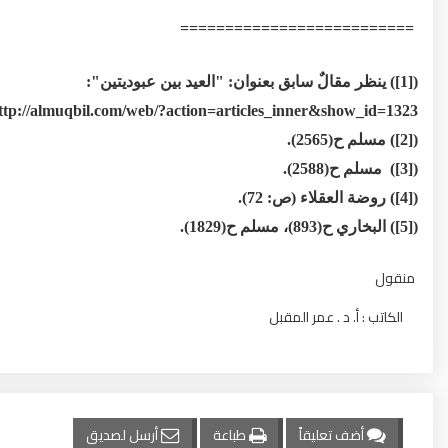
==========================
([1]) ينظر مقالٌ سابق بعنوان: "العيد بين عبوديتين":
ttp://almuqbil.com/web/?action=articles_inner&show_id=1323.
([2]) مسلم ح(2565).
([3]) مسلم ح(2588).
([4]) روضة العقلاء (ص: 72).
([5]) البخاري ح(893)، مسلم ح(1829).
منقول
الكاتب : أ. د . عمر المقبل
أضف تعليقاً
طباعة
أرسل لصديق