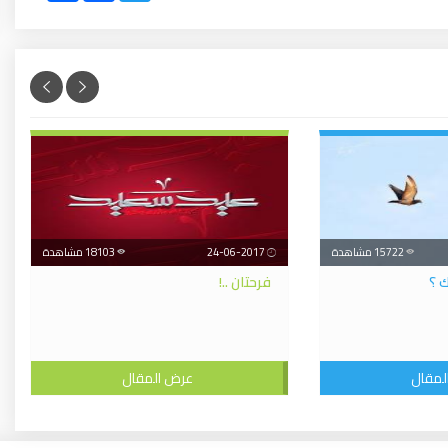
15722 مشاهدة
24-06-2017
18103 مشاهدة
 ؟
فرحتان ..!
لمقال
عرض المقال