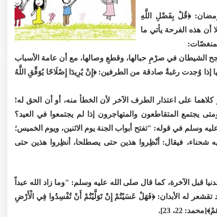
: ﴿قُلْ بِفَضْلِ اللَّهِ
بِذَلِكَ فَلْيَفْرَحُوا هُوَ خَيْرٌ مِمَّا يَجْمَعُونَ﴾[يونس: 58]([1])، إلا أن هذه الفرحة يأتي ما
منغصّات:
 نجح الشيطان في صرْمِ حبالها، وقطعِ وصالها، مع أن عامة الأسباب
ُجدت رغبةٌ صادقة من الطرفين: ﴿إِنْ يُرِيدَا إِصْلَاحًا يُوَفِّقِ اللَّهُ
و كلاهما على اعتذار الطرف الآخر لأن الخطأ منه، أو أن الحق له!
متى يجتمع المتقاطعون والمتهاجرون إذا لم يجتمعوا في العيد؟
 عليه وسلم في قوله: "تفتح أبواب الجنة يوم الاثنين، ويوم الخميس؛
يه شحناء، فيقال: أنْظِروا هذين حتى يصطلحا، أنظِروا هذين حتى
يا قبل الآخرة، كما قال صلى الله عليه وسلم: "وما زاد الله عبداً
 تقشعر له الأبدان: ﴿فَهَلْ عَسَيْتُمْ إِنْ تَوَلَّيْتُمْ أَنْ تُفْسِدُوا فِي الْأَرْضِ
ْ﴾[محمد: 22، 23].