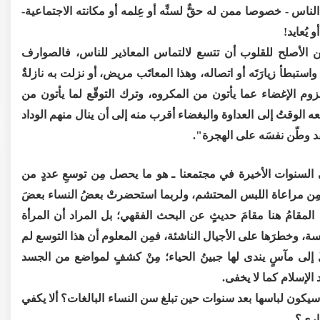
لناس - خصوصا ممن له حقٌّ لسنِّه أو عِلمه أو مكانته الاجتماعية-
 يُعايد!
من الأصلح للقلوب أن تتسع لالتماس المعاذير للناس، فالصوارف
بطأ زيارَتَه أو اتصاله، وهذا المعاتَب مريض، أو نزلت به نازلةٌ
زوم الإغضاء عما يأتون من المكروه، وترك التوقّع لما يأتون من
 الوقتُ إلى العداوة والبغضاء أقرب منه إلى أن ينال منهم الوداد
 السنوات الأخيرة في مجتمعنا ـ هو ما يحصل مِن توسعِ عددٍ من
ُ مِن مراعاة اللبس المحتشم، ولربما استحضرتْ بعضُ النساء بعضَ
المقامُ هنا مقامَ حديثٍ عن البحث الفقهي؛ بل المراد أن المرأة
لبسة، وخطرَها على الأجيال الناشئة، فمِن المعلوم أن هذا التوسع لم
ُ إلى مآسٍ يندى لها جبينُ الحياء؛ مِنْ كشفٍ لمواضع من الجسد
الإسلام كما لا يخفى.
 سيكون لباسها بعد سنوات حين تبلغ سن النساء البالغات؟ ألا يكفي
اري؟