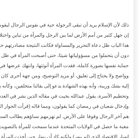
ذلك لأن الإسلام يريد أن تبقى الرجولة حية في نفوس الرجال ليقوم
إن جهل كثير من أمم الأرض لما بين الرجل والمرأة من تباين واخت
هذا الباب ظل دعاة التحرير والمساواة فكانت النتيجة مصادرتهم حقو
دون أن يتحملوا من مسؤولياتها شيئا، حتى أصبحت المرأة في ظل الن
حماية نفسها بصورة كاملة، فقدت المرأة أنوثتها، وانتهك عرضها في
وواضح ولا يحتاج إلى تعليق، أو مزيد التوضيح، ومن جهة أخرى كا
إليه بشك وريبة، وأنه بهذه الشهادة يدعو إلى بقائنا متخلفين، وكأنه
وتحطيم الأسرة، يقول عبدالله بخيت في مقاله الذين نشر في العدد
وإدخال شعبان في رمضان كما يقولون، ومما قاله (قرأت الحوار ال
هم آخر الرجال وقوفا على الأرض. لم تهزمهم نساؤهم يطالب السع
مغبة ما حصل في الولايات المتحدة عندما سمحت للمرأة بالتصويت 
انهيار الاقتصاد الذي (لم ينهر) ولكنه كاد أن ينهار حين أخذت المرأة 