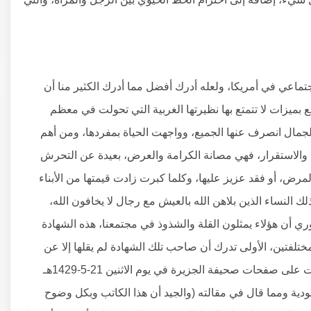
ماعي في أمريكا، ولعله أدرك أفضل مما أدرك الكثير منا أن
ع بميزات لا تتمتع بها نظيرتها الغربية التي تحولت في معظم
لجمال انصرف عنها الجميع، وواجهت الحياة بمفردها، ومن أهم
من والاستقرار، فهي مصانة الكرامة والعرض، بعيدة عن التحرش
المرض، أو فقد عزيز عليها، وكلما كبرت زادت قيمتها من الأبناء
 النساء الذين بلاهن الله بالعيش مع رجال لا يخافون الله،
 أن هؤلاء يمثلون القلة والشذوذ في مجتمعنا، هذه الشهادة
ختلفتين، الأولى تدرك أن صاحب تلك الشهادة لم يقلها إلا عن
قناعة بها، وهذا الاتجاه مثله أ.د. عثمان العامر في مقالته التي نشرت على صفحات صحيفة الجزيرة في يوم الاثنين 21-5-1429هـ
عودية ومما قال في مقالته (والجيد أن هذا الكاتب وبكل وضوح