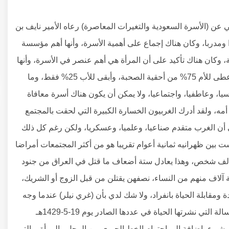
 عن (الأسرة السعودية والتغيرات المعاصرة) رعاه الأمير نايف بن
 حفظه الله، وشارك فيه 34 باحثا ومحاضرا ومدربا، وكان هناك إجماع على أهمية الأسرة، وأنها أهم مؤسسة
ة، وكان هناك تأكيد على أن المرأة هي أهم عنصر في الأسرة، وأنها
عمودها الفقري، ولذلك جعل الإسلام الجنة تحت أقدام الأمهات، وأعطى للأم 75% من أحقية الصحبة، وأبقى للأب 25% فقط، وما
سيا، وعاطفيا، واجتماعيا، ولا يمكن أن يكون هناك أسرة معافاة
أمه، ولقد أدرك الغربيون الخسارة الكبيرة التي لحقت بالمجتمع
ي أن الغرب متقدم صناعيا، وعلميا، وعسكريا، ولكن رغم كل ذلك
 بين ظهرانيه ثمانية أعوام تقريبا هو من أكثر المجتمعات أمراضا
ن ألف شخص، وهذا يعادل ستة أضعاف ما قتل في العراق من جنود
لاف منهم من النساء، نصفهن يقتلن من قبل الزوج أو الشريك،
ومقابلة الحياة بانفراد، ولا شك لدي بأن (غري نيلر) عندما وجه
رسالته للملك عبدالله كان يدرك هذه الحقيقة، لقد قال في تلك الرسالة التي نشرتها الحياة في عددها الصادر يوم 19-5-1429هـ
شيء، إضافة إلى احترام الخط الحيوي بين الرجل والمرأة، والتي