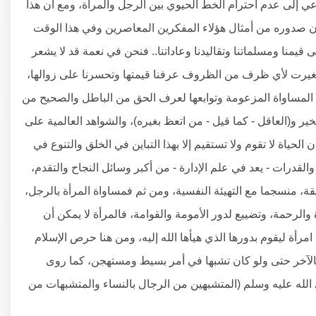
عي إلى عدم احترام الخط الحيوي بين الرجل والمرأة، ومع أن هذا
ن صدوره من أمثال هؤلاء المفكرين المعاصرين وفي هذا الوقت
 قيمنا ومسلماتنا وتقاليدنا وعاداتنا.. فنحن في نعمة قد لا يشعر
 أو تغيرت لأي ظرف من الظروف عرفنا قيمتها وتحسرنا على زوالها،
ة المساواة المزعومة وتوابعها لعرف الحق من الباطل والصحيح من
 و(العاقل - كما قيل - من اتعظ بغيره)، والشواهد العالمية على
حياة لا تقوم ولا تستقيم إلا بهذا التباين في الخلق والتنوع في
لقدرات - يعد في علم الإدارة - من أكبر وسائل النجاح والتقدم،
لقة، منسجما مع التهيئة النفسية، ومن ثم فمساواة المرأة بالرجل،
 والرحمة، وتضييع لدور الأمومة والقوامة، فالمرأة لا يمكن أن
امرأة ليقوم بدورها الذي هيأها الله إليه، ومن هنا حرص الإسلام
الآخر حتى ولو كان تشبها في أمر بسيط ومستهجن، كما روى
لله عليه وسلم (المتشبهين من الرجال بالنساء والمتشبهات من