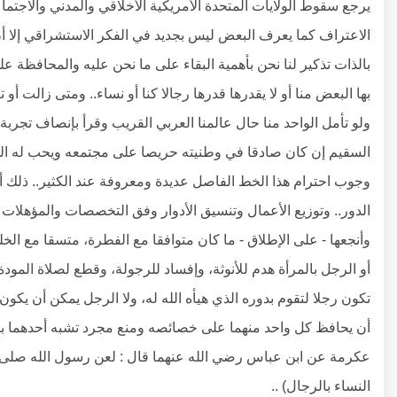
يرجع سقوط الولايات المتحدة الأمريكية الأخلاقي والمدني والاجتما
الاعتراف كما يعرف البعض ليس بجديد في الفكر الاستشراقي إلا أ
بالذات تذكير لنا نحن بأهمية البقاء على ما نحن عليه والمحافظة على
بها البعض منا أو لا يقدرها قدرها رجالا كنا أو نساء.. ومتى زالت
ولو تأمل الواحد منا حال عالمنا العربي القريب وقرأ بإنصاف تجرب
السقيم إن كان صادقا في وطنيته حريصا على مجتمعه ويحب له الخير
وجوب احترام هذا الخط الفاصل عديدة ومعروفة عند الكثير.. ذلك أن ال
الدور.. وتوزيع الأعمال وتنسيق الأدوار وفق التخصصات والمؤهلات وا
وأنجعها - على الإطلاق - ما كان متوافقا مع الفطرة، متسقا مع الخ
أو الرجل بالمرأة هدم للأنوثة، وإفساد للرجولة، وقطع لصلاة المودة
تكون رجلا لتقوم بدوره الذي هيأه الله له، ولا الرجل يمكن أن يكون 
أن يحافظ كل واحد منهما على خصائصه ومنع مجرد تشبه أحدهما ب
عكرمة عن ابن عباس رضي الله عنهما قال : لعن رسول الله صلى ا
النساء بالرجال) ..