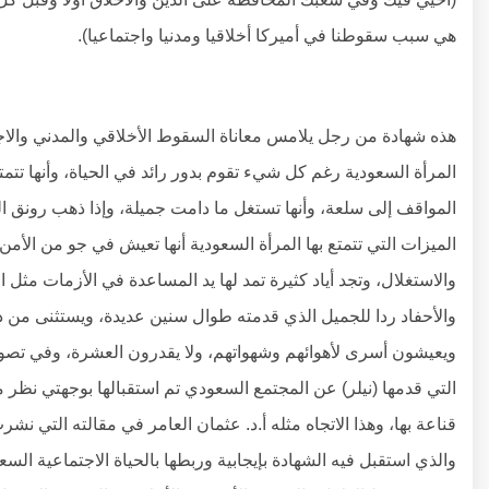
هي سبب سقوطنا في أميركا أخلاقيا ومدنيا واجتماعيا).
هذه شهادة من رجل يلامس معاناة السقوط الأخلاقي والمدني والاجت
المرأة السعودية رغم كل شيء تقوم بدور رائد في الحياة، وأنها تتمت
المواقف إلى سلعة، وأنها تستغل ما دامت جميلة، وإذا ذهب رونق ا
الميزات التي تتمتع بها المرأة السعودية أنها تعيش في جو من الأ
والاستغلال، وتجد أياد كثيرة تمد لها يد المساعدة في الأزمات مثل 
والأحفاد ردا للجميل الذي قدمته طوال سنين عديدة، ويستثنى من ذلك
ويعيشون أسرى لأهوائهم وشهواتهم، ولا يقدرون العشرة، وفي تصوري
التي قدمها (نيلر) عن المجتمع السعودي تم استقبالها بوجهتي نظر م
والذي استقبل فيه الشهادة بإيجابية وربطها بالحياة الاجتماعية الس