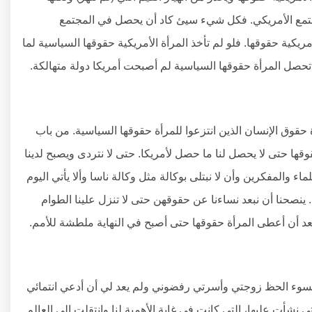
جتمع الأمريكي. فكل شيء سيئ كاد أن يحصل في المجتمع
مريكية حقوقها. فلو لم تأخذ المرأة الأمريكية حقوقها السياسية لما
 تحصل المرأة حقوقها السياسية لم أصبحت أمريكا دولة متهالكة.
قوق الإنسان الذين انتزعوا للمرأة حقوقها السياسية. من باب
وقها حتى لا يحصل لنا ما حصل لأمريكا. حتى لا نتردى ويصبح لدينا
 والمفكرين وأن لا نبتلى بوكالة مثل وكالة ناسا وألا يأتي اليوم
 العالم والعياذ بالله. ينصحنا أن نبعد نساءنا عن حقوقهن حتى لا تنزل علينا الطوام
بعد أن أعطى المرأة حقوقها حتى أصبح في النهاية ملطشة للأمم.
قول: لسوء الحظ زوجتي وأسرتي رفضوني ولم يعد لي أن أدعي انتمائي
تي نشأت عليها، التي كانت في غاية الأهمية لنا وانتقلت إلى العالم