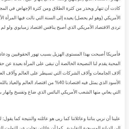
كادت أن تنهار ويحذر من كثرة الطلاق ومن كثرة الإجهاض في الم
الأمريكي (وهو لم يحصل) يعيده إلى السنة التي نالت فيها المرأة الأ
تردى الاقتصاد الأمريكي الذي أصبح ينافس اقتصاد زمبابوي ولو لم
فأمريكا أصبحت بهذا المستوى الهزيل بسبب تهور الحقوقيين ودعاة ح
المحبة يقدم لنا النصيحة الخالصة أن نبقى على المرأة بعيدة عن حق
آلاف الجامعات وآلاف الشركات التي تسيطر على العالم وآلاف العلماء
الأسود الذي يمثل فيه اقتصادنا 40% من اقتصاد
التي يعاني منها الشعب الأمريكي البائس الذي ضاع وتفسخ وانهار 
علينا أن نربي بناتنا وعائلاتنا كما ربى هو عائلته والنتيجة كما ي
إلى الديانة المسيحية التقليدية.. كما أن عائلتي تخلت عن الثوابت ال