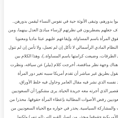
وا بدورهم، وتبقى الأنوثة حية في نفوس النساء ليقمن بدورهن..
لاف جعلهم يضطربون في نظرتهم لإرساء مبادئ العدل بينهما، ومن
ق المرأة باسم المساواة، وإيقاعهم عليهم عبئا ماديا ومعنويا
ظام المادي الرأسمالي لا تأكل إن لم تعمل، ولا تأمن إن لم تتول
 الطرقات، وضيعت كرامتها باسم المساواة..)، وهذا الكلام بين
ن هناك وجهة نظر مناقضة، أخرجت كلام (نيلر) عن سياقه، ونظرت
 يقول بطريق غير مباشر أن تقدم أمريكا سببه تغير دور المرأة
 نفسه الذي نشر فيه مقال العامر وحاول فيه خلط الأوراق،
قصير الذي أجرته معه جريدة الحياة. يرى مشكورا أن السعوديين
وديين رفض الأصوات المطالبة بإعطاء المرأة حقوقها. محذرا من
والمشاركة السياسية. يحذر في حواره مع الحياة السعوديين من
الأمريكية حقوقها ويحذر من انهيار القيم التي (لم تنهر) ولكنها