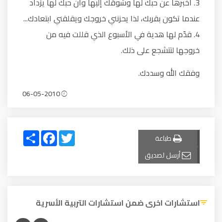
3. أخبرها عن حبك لها وشوقك إليها وأن حبك لها يزداد
عندما تكون بقربك، لذا يحزنني خروجك ويقلقني ابتعادك...
4. قدّم لها هدية في الأسبوع الذي قللت فيه من
خروجها لتتشجع على ذلك.
وفقك الله وسددك.
06-05-2010
Share
Facebook
Twitter
طباعة
أرسل لصديق
استشارات اخرى ضمن استشارات التربية الأسرية