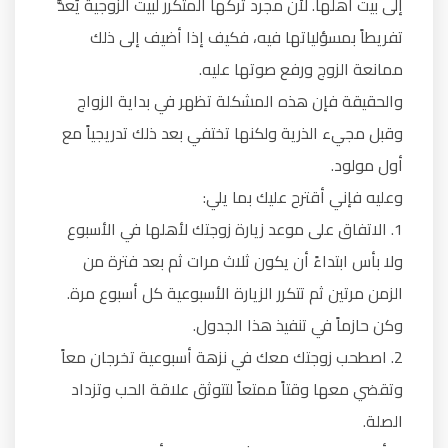
إلى بيت أهلها. لأن مجرد تركها المتكرر لبيت الزوجية يُعدُّ
تفريطاً بمسؤلياتها فيه، فكيف إذا أضيف إلى ذلك
ممانعة الزوج ورفع صوتها عليه.
والحقيقة فإن هذه المشكلة تظهر في بداية الزواج
وقبل مجيء الذرية ولكنها تختفي بعد ذلك تدريجياً مع
أول مولود.
وعليه فإني أقترح عليك بما يلي:
1. الاتفاق على موعد زيارة زوجتك لأهلها في الأسبوع
ولا بأس ابتداءً أن يكون ثلاث مرات ثم بعد فترة من
الزمن مرتين ثم تتكرر الزيارة الأسبوعية كل أسبوع مرة.
وكن حازماً في تنفيذ هذا الجدول.
2. اصطحب زوجتك معك في نزهة أسبوعية تخرجان معاً
وتقضي معها وقتاً ممتعاً لتتوثق علاقة الحب وتزداد
الصلة.