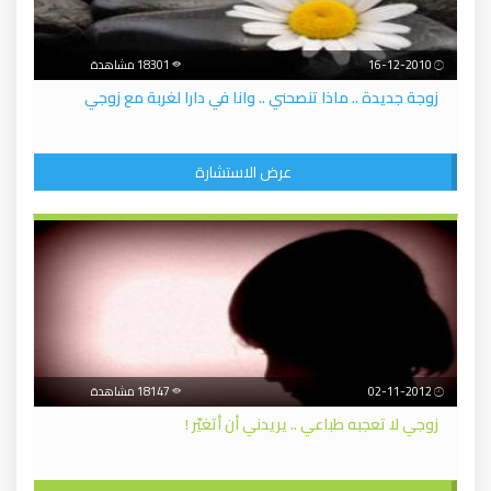
16-12-2010
18301 مشاهدة
زوجة جديدة .. ماذا تنصحني .. وانا في دارا لغربة مع زوجي
عرض الاستشارة
02-11-2012
18147 مشاهدة
زوجي لا تعجبه طباعي .. يريدني أن أتغيّر !