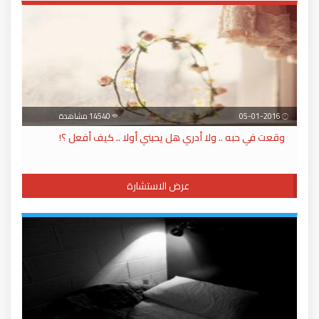
05-01-2016
14540 مشاهدة
وقعت في حبه .. ولا أدري هل يحبني أولا .. كيف أفعل ؟!
عرض الاستشارة