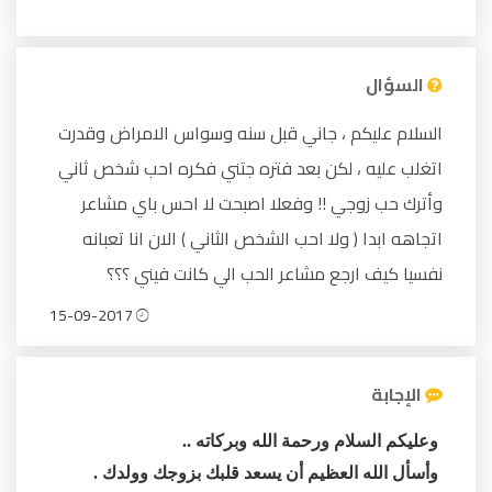
السؤال
السلام عليكم ، جاني قبل سنه وسواس الامراض وقدرت
اتغلب عليه ، لكن بعد فتره جتني فكره احب شخص ثاني
وأترك حب زوجي !! وفعلا اصبحت لا احس باي مشاعر
اتجاهه ابدا ( ولا احب الشخص الثاني ) الان انا تعبانه
نفسيا كيف ارجع مشاعر الحب الي كانت فيني ؟؟؟
15-09-2017
الإجابة
وعليكم السلام ورحمة الله وبركاته ..
وأسأل الله العظيم أن يسعد قلبك بزوجك وولدك .