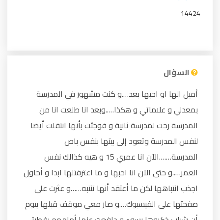
14424
السؤال
أميل الها او احبها بعد….و كنت مشهور في المدرسة
بمعدلي و علاماتي و هكذا…..وبعد انا طلعت انا من
المدرسة رحت لمدرسة ثانية و فوجئت بأنها انتقلت أيضا
لنفس المدرسة وتعود إلى بيتها بنفس باص
المدرسة…….الآن انا عمري 15 و هيه كذالك نفس
العمر…..و حتى الآن انا احبها و ما اعترفتلها ابدا و أحاول
اجذب انتباهها لكن ما أعتقد أنها تنتبه……و عثرت على
صفحتها على الفيسبوك….و صار معي موقف قبلها بيوم
أن شباب ذكروها بسوء و دافعت عنها أمامهم بفطرتي