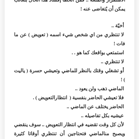
يمكن أن يُتغاضى عنه !
أخيّة ..
لا تنتظري من اي شخص شيء اسمه ( تعويض ) عن ما
فات !
استمتعي بواقعك كما هو . .
لا تنتظري ..
أو تشغلي وقتك بالنظر للماضي وتعيشي حسرة ( ياليت
) !
الماضي ذهب ولن يعود ..
فلا تعيشي الحاضر بنفسية ( انتظارالتعويض ) .
الحاضر يختلف عن الماضي ..
عيشيه بكل تفاصيله ..
لأن كل وقت تقضيه في انتظار التعويض .. سوف ينقضي
ويصبح منالماضي فتحتاجين أن تنتظري أوقاتا كثيرة