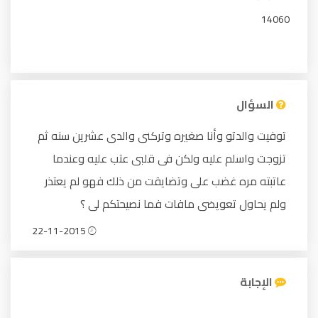
14060
السؤال
توفيت والدتو وأنا صغيره وتركنى والدى عشرين سنه ثم
تزوجت واسلم عليه ولكن فى قلبى عتب عليه وعندما
عاتبته مره غضب على وتضايقت من ذلك فهو لم يعتذر
ولم يحاول تعويضى مافات فما نصيحتكم لى ؟
22-11-2015
الإجابة