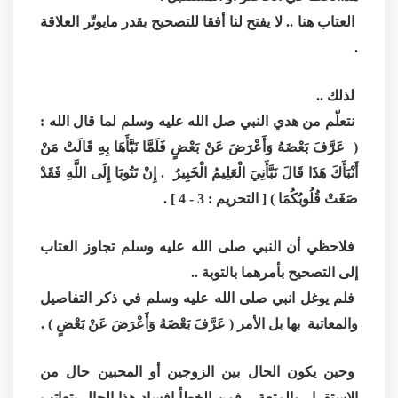
العتاب هنا .. لا يفتح لنا أفقا للتصحيح بقدر مايوتّر العلاقة
.
لذلك ..
نتعلّم من هدي النبي صل الله عليه وسلم لما قال الله :
( عَرَّفَ بَعْضَهُ وَأَعْرَضَ عَنْ بَعْضٍ فَلَمَّا نَبَّأَهَا بِهِ قَالَتْ مَنْ
أَنْبَأَكَ هَذَا قَالَ نَبَّأَنِيَ الْعَلِيمُ الْخَبِيرُ . إِنْ تَتُوبَا إِلَى اللَّهِ فَقَدْ
صَغَتْ قُلُوبُكُمَا ) [ التحريم : 3 - 4 ] .
فلاحظي أن النبي صلى الله عليه وسلم تجاوز العتاب
إلى التصحيح بأمرهما بالتوبة ..
فلم يوغل انبي صلى الله عليه وسلم في ذكر التفاصيل
والمعاتبة بها بل الأمر ( عَرَّفَ بَعْضَهُ وَأَعْرَضَ عَنْ بَعْضٍ ) .
وحين يكون الحال بين الزوجين أو المحبين حال من
الاستقرار والمتعة .. فمن الخطأ إفساد هذا الحال بتعاتب