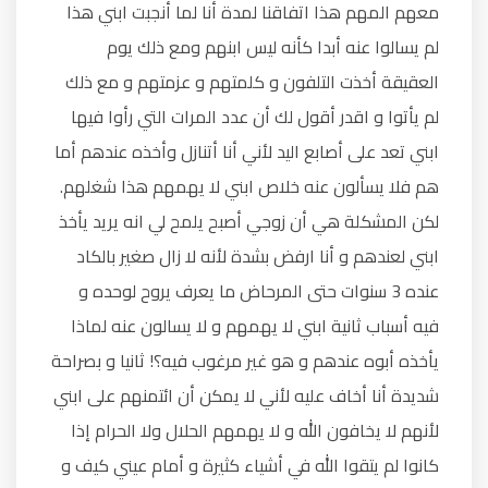
معهم المهم هذا اتفاقنا لمدة أنا لما أنجبت ابني هذا
لم يسالوا عنه أبدا كأنه ليس ابنهم ومع ذلك يوم
العقيقة أخذت التلفون و كلمتهم و عزمتهم و مع ذلك
لم يأتوا و اقدر أقول لك أن عدد المرات التي رأوا فيها
ابني تعد على أصابع اليد لأني أنا أتنازل وأخذه عندهم أما
هم فلا يسألون عنه خلاص ابني لا يهمهم هذا شغلهم.
لكن المشكلة هي أن زوجي أصبح يلمح لي انه يريد يأخذ
ابني لعندهم و أنا ارفض بشدة لأنه لا زال صغير بالكاد
عنده 3 سنوات حتى المرحاض ما يعرف يروح لوحده و
فيه أسباب ثانية ابني لا يهمهم و لا يسالون عنه لماذا
يأخذه أبوه عندهم و هو غير مرغوب فيه؟! ثانيا و بصراحة
شديدة أنا أخاف عليه لأني لا يمكن أن ائتمنهم على ابني
لأنهم لا يخافون الله و لا يهمهم الحلال ولا الحرام إذا
كانوا لم يتقوا الله في أشياء كثيرة و أمام عيني كيف و