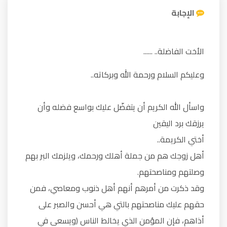
الإجابة
الأخت الفاضلة.. ......
وعليكم السلام ورحمة الله وبركاته..
واسأل الله الكريم أن يتفضّل عليك بواسع فضله وأن
يرزقك برد اليقين
أختي الكريمة..
أهل زوجك هم من جملة أهلك ورحمك، ويلزمك البر بهم
وصلتهم ومناصحتهم.
وقد ذكرت من أمرهم أنهم أهل ذنوب ومعاصي، فمن
حقهم عليك مناصحتهم بالتي هي أحسن والصبر على
أذاهم، فإن المؤمن الذي يخالط الناس (ويسعى في