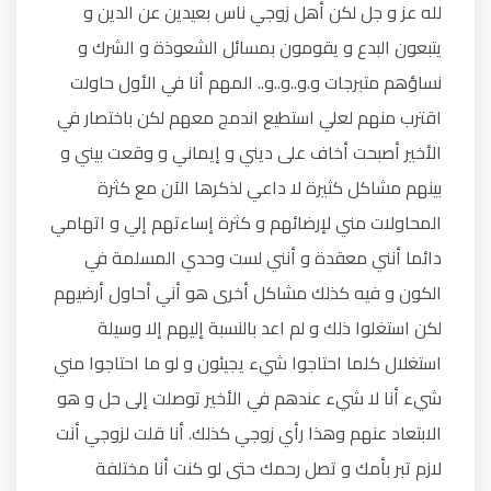
لله عز و جل لكن أهل زوجي ناس بعيدين عن الدين و
يتبعون البدع و يقومون بمسائل الشعوذة و الشرك و
نساؤهم متبرجات و.و..و..و.. المهم أنا في الأول حاولت
اقترب منهم لعلي استطيع اندمج معهم لكن باختصار في
الأخير أصبحت أخاف على ديني و إيماني و وقعت بيني و
بينهم مشاكل كثيرة لا داعي لذكرها الآن مع كثرة
المحاولات مني لإرضائهم و كثرة إساءتهم إلي و اتهامي
دائما أنني معقدة و أنني لست وحدي المسلمة في
الكون و فيه كذلك مشاكل أخرى هو أني أحاول أرضيهم
لكن استغلوا ذلك و لم اعد بالنسبة إليهم إلا وسيلة
استغلال كلما احتاجوا شيء يجيئون و لو ما احتاجوا مني
شيء أنا لا شيء عندهم في الأخير توصلت إلى حل و هو
الابتعاد عنهم وهذا رأي زوجي كذلك. أنا قلت لزوجي أنت
لازم تبر بأمك و تصل رحمك حتى لو كنت أنا مختلفة