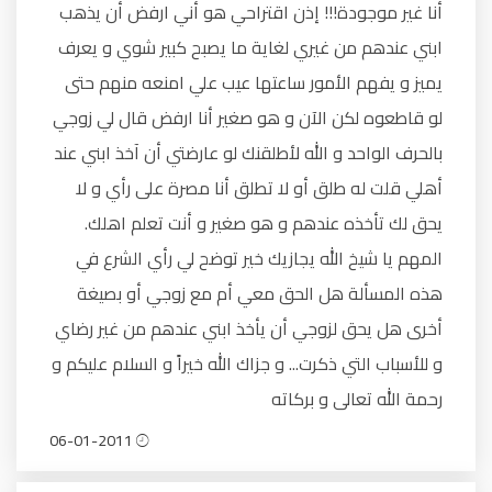
أنا غير موجودة!!! إذن اقتراحي هو أني ارفض أن يذهب
ابني عندهم من غيري لغاية ما يصبح كبير شوي و يعرف
يميز و يفهم الأمور ساعتها عيب علي امنعه منهم حتى
لو قاطعوه لكن الآن و هو صغير أنا ارفض قال لي زوجي
بالحرف الواحد و الله لأطلقنك لو عارضتي أن آخذ ابني عند
أهلي قلت له طلق أو لا تطلق أنا مصرة على رأي و لا
يحق لك تأخذه عندهم و هو صغير و أنت تعلم اهلك.
المهم يا شيخ الله يجازيك خير توضح لي رأي الشرع في
هذه المسألة هل الحق معي أم مع زوجي أو بصيغة
أخرى هل يحق لزوجي أن يأخذ ابني عندهم من غير رضاي
و للأسباب التي ذكرت... و جزاك الله خيراً و السلام عليكم و
رحمة الله تعالى و بركاته
06-01-2011