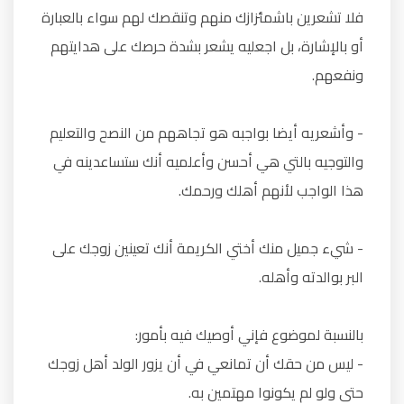
فلا تشعرين باشمئزازك منهم وتنقصك لهم سواء بالعبارة
أو بالإشارة، بل اجعليه يشعر بشدة حرصك على هدايتهم
ونفعهم.
- وأشعريه أيضا بواجبه هو تجاههم من النصح والتعليم
والتوجيه بالتي هي أحسن وأعلميه أنك ستساعدينه في
هذا الواجب لأنهم أهلك ورحمك.
- شيء جميل منك أختي الكريمة أنك تعينين زوجك على
البر بوالدته وأهله.
بالنسبة لموضوع فإني أوصيك فيه بأمور:
- ليس من حقك أن تمانعي في أن يزور الولد أهل زوجك
حتى ولو لم يكونوا مهتمين به.