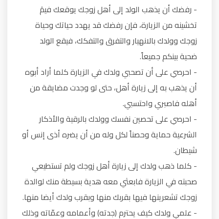
- رفضك أن يذهب الولد إلى أهل زوجك يوقعك فيمَ
تخشينه من الزيارة، فإن رفضك قد يهدد حياتك وحياة
زوجك وولدك بالانهيار والتفرق والتفكك، فيقع الولد
ضحية بينكم جميعاً.
- احرصي على أن تصحبي ولدك في الزيارة كلما أراد أبوه
أن يذهب به إلى زيارة أهل، حتى لو وجدت مضايقة من
أهله فاصبري واحتسبي.
- احرصي على تحصين نفسك وولدك بالرقية والأذكار
الشرعية حماية وحصناً لكل وله من أن يضره أذى إنس أو
شيطان.
- كلما ذهب ولدك إلى زيارة أهل زوجك ولم تستطيعي
صحبته في الزيارة فابعثي معه هدية بسيطة منك لوالدة
زوجك تشعرينها فيها بقربك منها وبقرب ولدك أيضا منها.
- علمي ولدك كيف يحترم (جدته) وأعمامه وعمّاته وذلك