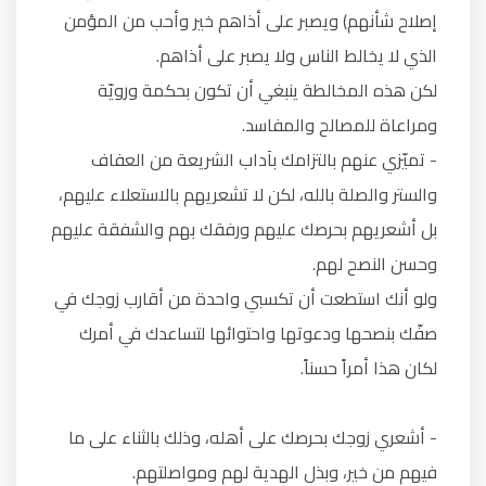
إصلاح شأنهم) ويصبر على أذاهم خير وأحب من المؤمن
الذي لا يخالط الناس ولا يصبر على أذاهم.
لكن هذه المخالطة ينبغي أن تكون بحكمة ورويّة
ومراعاة للمصالح والمفاسد.
- تميّزي عنهم بالتزامك بآداب الشريعة من العفاف
والستر والصلة بالله، لكن لا تشعريهم بالاستعلاء عليهم،
بل أشعريهم بحرصك عليهم ورفقك بهم والشفقة عليهم
وحسن النصح لهم.
ولو أنك استطعت أن تكسبي واحدة من أقارب زوجك في
صفّك بنصحها ودعوتها واحتوائها لتساعدك في أمرك
لكان هذا أمراً حسناً.
- أشعري زوجك بحرصك على أهله، وذلك بالثناء على ما
فيهم من خير، وبذل الهدية لهم ومواصلتهم.