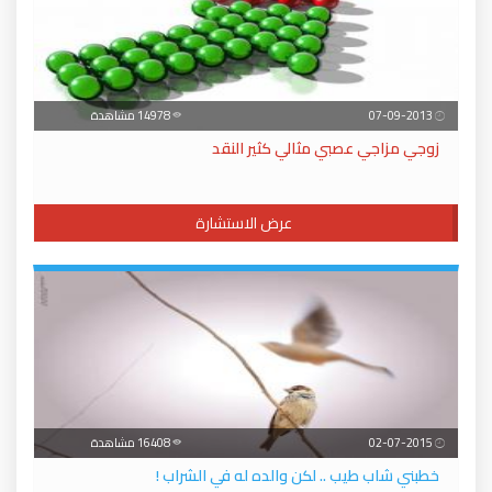
07-09-2013
14978 مشاهدة
زوجي مزاجي عصبي مثالي كثير النقد
عرض الاستشارة
02-07-2015
16408 مشاهدة
خطبني شاب طيب .. لكن والده له في الشراب !