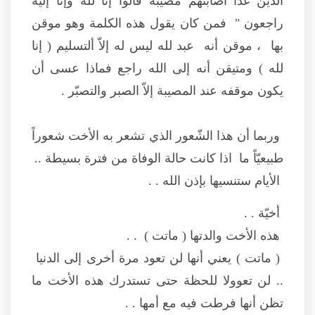
الذين غذا أصابتهم مصيبة قالوا إنّأ لله وإنّأ إليه
راجعون " فمن كان يقول هذه الكلمة وهو موقن
بها ، موقن أنه عبد لله ليس له إلاّ ألتسليم ( إنا
لله ) ومتيقن أنه إلى الله راجع فماذا عسى أن
يكون موقفه عند المصيبة إلاّ الصبر والتصبّر .
وربما أن هذا الشّعور الذي تشعر به الأخت شعوراً
طبيعيّاً ما اذا كانت حالة الوفاة من فترة بسيطة ..
الأيام ستنسيها بإذن الله . .
أخيّة . .
هذه الأخت والدتها ( ماتت ) . .
( ماتت ) يعني أنها لن تعود مرة أخرى إلى الدنيا
.. لن تعوولا للحظة حتى تستدرك هذه الأخت ما
تظن أنها فرطت فيه مع أمها . .