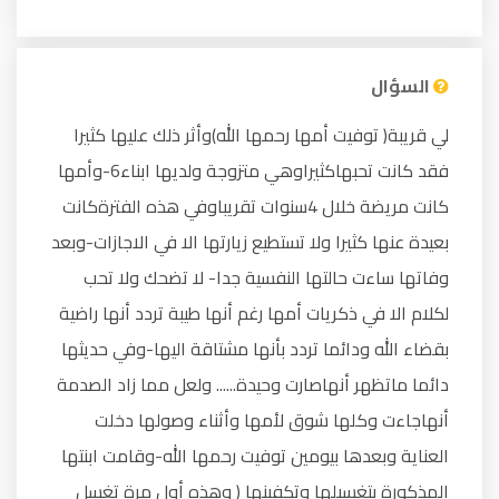
السؤال
لي قريبة( توفيت أمها رحمها الله)وأثر ذلك عليها كثيرا
فقد كانت تحبهاكثيراوهي متزوجة ولديها ابناء6-وأمها
كانت مريضة خلال 4سنوات تقريباوفي هذه الفترةكانت
بعيدة عنها كثيرا ولا تستطيع زيارتها الا في الاجازات-وبعد
وفاتها ساءت حالتها النفسية جدا- لا تضحك ولا تحب
لكلام الا في ذكريات أمها رغم أنها طيبة تردد أنها راضية
بقضاء الله ودائما تردد بأنها مشتاقة اليها-وفي حديثها
دائما ماتظهر أنهاصارت وحيدة...... ولعل مما زاد الصدمة
أنهاجاءت وكلها شوق لأمها وأثناء وصولها دخلت
العناية وبعدها بيومين توفيت رحمها الله-وقامت ابنتها
المذكورة بتغسيلها وتكفينها ( وهذه أول مرة تغسل