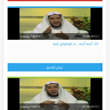
07-08-2013
14828 مشاهدة
29- أحبه أحبه ... لا تلومونني فيه
عرض الفديو
05-08-2013
14591 مشاهدة