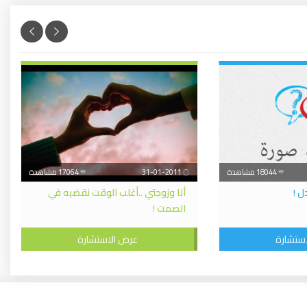
18044 مشاهدة
31-01-2011
17064 مشاهدة
ل !
أنا وزوجتي ..أغلب الوقت نقضيه في
الصمت !
ستشارة
عرض الاستشارة