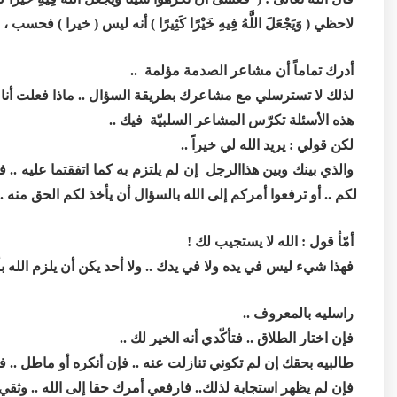
لاحظي ( وَيَجْعَلَ اللَّهُ فِيهِ خَيْرًا كَثِيرًا ) أنه ليس ( خيرا ) فحسب ، ب
أدرك تماماً أن مشاعر الصدمة مؤلمة ..
لذلك لا تسترسلي مع مشاعرك بطريقة السؤال .. ماذا فعلت أنا .
هذه الأسئلة تكرّس المشاعر السلبيّة فيك ..
لكن قولي : يريد الله لي خيراً ..
والذي بينك وبين هذاالرجل إن لم يلتزم به كما اتفقتما عليه ..
لكم .. أو ترفعوا أمركم إلى الله بالسؤال أن يأخذ لكم الحق منه .
أمّأ قول : الله لا يستجيب لك !
فهذا شيء ليس في يده ولا في يدك .. ولا أحد يكن أن يلزم الله ب
راسليه بالمعروف ..
فإن اختار الطلاق .. فتأكّدي أنه الخير لك ..
طالبيه بحقك إن لم تكوني تنازلت عنه .. فإن أنكره أو ماطل .. فذكّ
فإن لم يظهر استجابة لذلك.. فارفعي أمرك حقا إلى الله .. وثقي 