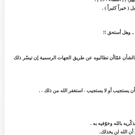
ل ( خيراً كثيراً ) .
. وهل أستحق !!
 فالشأن غمّاأن تطالبوه عن طريق الجهات الرسمية إن تيسّر ذلك
أن يستجيب أو لا يستجيب - استغفر الله من ذلك - .
ريه بالله وخوّفيه به .
أن الله لن يخذلك.