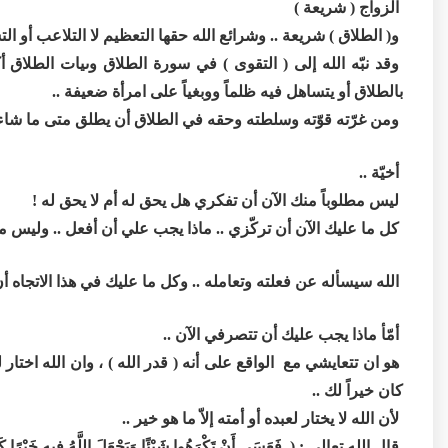
الزواج ( شريعة )
و( الطلاق ) شريعة .. وشرائع الله حقها التعظيم لا التلاعب أو الت
وقد نبّه الله إلى ( التقوى ) في سورة الطلاق وىيات الطلاق 
بالطلاق أو يتساهل فيه ظلماً ووبغياً على امرأة ضعيفة ..
ومن غرّته قوّته وسلطته وحقه في الطلاق أن يطلق متى ما شاء وك
أخيّة ..
ليس مطلوباً منك الآن أن تفكري هل يحق له أم لا يحق له !
كل ما عليك الآن أن تركّزي .. ماذا يجب علي أن أفعل .. وليس ما
الله سيسأله عن فعلته وتعامله .. وكل ما عليك في هذا الاتجاه أن
أمّأ ماذا يجب عليك أن تتصرفي الآن ..
هو ان تتعايشي مع الواقع على أنه ( قدر الله ) ، وان الله اختار
كان خيراً لك ..
لأن الله لا يختار لعبده أو أمته إلاّ ما هو خير ..
قال الله تعالى : ( فَعَسَى أَنْ تَكْرَهُوا شَيْئًا وَيَجْعَلَ اللَّهُ فِيهِ خَيْرًا كَثِير