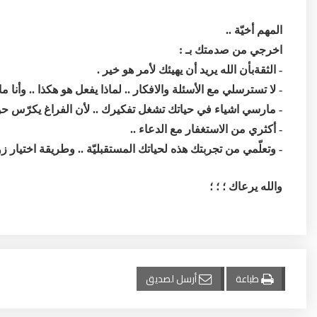
المهم أخيّة ..
اخرجي من صدمتك بـ :
- الثقةبأن الله يريد أن يهيئك لأمر هو خير .
- لا تسترسلي مع الأسئلة والافكار .. لماذا يفعل هو هكذا .. وأنا
- مارسي اشياء في حياتك تشغل تفكيرك .. لأن الفراغ يكرّس حول
- أكثري من الاستغفار مع الدعاء ..
- وتعلّمي من تجربتك هذه لحياتك المستقبليّة .. وطريقة اختيار ز
والله يرعاك ؛ ؛ ؛
طباعة
أرسل لصديق