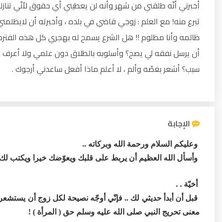
أخبرني أنّه طلقني من شهر وأنه لن يعطيني أي حقوق لأنّي تنازلت ل
تبرع منه! مع العلم : زوجي قاضي في بلده ، وأخبرته أن لايظلمني
ظالمه وأنا مظلوم !! هل الشرع يسمح له بهجري كل هذه الفتر
أن يرسل نفقه لي يصح؟ وأسلوبه بالطلاق دون علمي ولا أعرف أ
سبب؟ أشعر بغصّه وألم ، لا أعلم ماذا أفعل ساعدني أرجوك .
الإجابة
وعليكم السلام ورحمة الله وبركاته ..
وأسأل الله العظيم أن يربط على قلبك ويعوّضك خيرا ويكتب لك خ
أخيّة . .
قبل أن أبدأ حديثي لك .. فإنّي أوجّه نصيحة لكل زوج أن يستشع
معنى تحريج النبي صلى الله عليه وسلم حق ( المرأة ) !