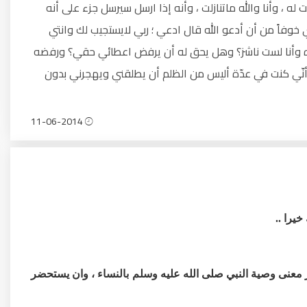
ه ، وأنا والله ماتنازلت ، وأنه إذا ارسل سيرسل جزء على أنه
 خوفاً من أن أدعو الله قال ادعي ؛ ربي لايستجيب لك وانتي
ه وأنا لست ناشز؟ وهل يحق له أن يرفض اعطائي حقي؟ ورفضه
نّي كنت في عدّة أليس من الظلم أن يطلقني ويهجرني بدون
11-06-2014
يرا ..
ر معنى وصية النبي صلى الله عليه وسلم بالنساء ، وان يستحضر