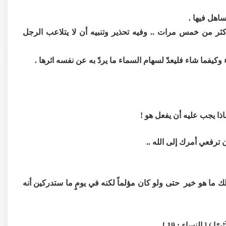
ساهل فيها .
أكثر من خمس مرات .. وفيه تحذير وتنبيه أن لا يتلاعب الرجل
يفما شاء فليعدّ لسهام السماء ما يردّ به عن نفسه اثرها .
ذا يجب عليه أن يفعل هو !
 ترفعي أمرك إلى الله ..
 لك ما هو خير حتى ولو كان مؤلماً لكنه في يومٍ ما ستدركين أنه
ًا ) [ النساء : 19 ] .