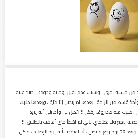
ي ... أنا تزوجت من 6 أشهر برجل معدد من جنسية أخرى ، وبسبب عدم تقبل زوجاته وجودي أصبح عليه
لرؤية أهلي وأخذ قسط من الراحة . بعدها لم يتصل إلاّ مرّة ، وبعدها طلبت
 . طلبت منه مصروف رفض !! اتصل بي وأخبرني أنه يريد
أجعله يرجع ولا يظلمني لأني لم اخطأ حتى أعاقب بالطلاق !!!
بعدها انقطع وكل محاولته كانت ليجعلني أن أتنازل عن مؤخري ، وبعد 70 يوم رجع واتصل ، أنا اعتقدت أنه يريد الإصلاح ، ولكن