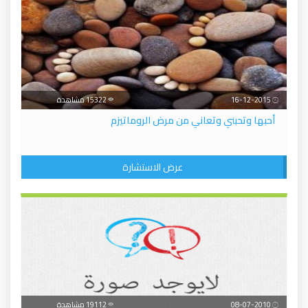
16-12-2015
15322 مشاهدة
أحبها وتحبني وتعاني من مرض الروماتيزم
عرض الاستشارة
08-07-2010
19112 مشاهدة