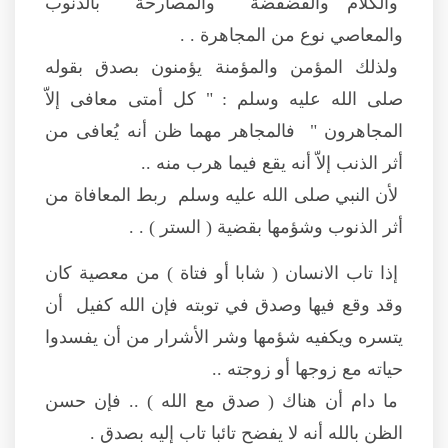
والكلام والفضفضة والمصارحة بالذنوب
والمعاصي نوع من المجاهرة . .
ولذلك المؤمن والمؤمنة يؤمنون بصدق بقوله
صلى الله عليه وسلم : " كل أمتى معافى إلاّ
المجاهرون " فالمجاهر مهما ظن أنه يُعافى من
أثر الذنب إلاّ أنه يقع فيما هرب منه ..
لأن النبي صلى الله عليه وسلم ربط المعافاة من
أثر الذنوب وشؤمها بقضية ( الستر ) . .
إذا تاب الانسان ( شابا أو فتاة ) من معصية كان
وقد وقع فيها وصدق في توبته فإن الله كفيل أن
يتسره ويكفيه شؤمها وشر الأشرار من أن يفسدوا
حياته مع زوجها أو زوجته ..
ما دام أن هناك ( صدق مع الله ) .. فإن حسن
الظن بالله أنه لا يفضح تائبا تاب إليه بصدق .