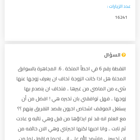
عدد الزيارات :
16241
السؤال
النقطة رقم 6 في اخطأ الملكة . 6. المجاهرة بالسوابق
المخلة هل اذا كانت الزوجة تخاف ان يعرف زوجها عنها
شيء من الماضي من غيرها .. فتخاف ان ينصدم بها
زوجها .. فهل توافقني بان تخبره هي ! افضل من أن
يستغل الموقف اشخاص اخرون بقصد التفريق بينهم ؟؟
مع العلم انه قد تم ايذاؤها من قبل وهي تائبه و عادت
ثم تابت .. وانا احبها لكنها اخبرتني وهي الان خائفه من
ان تخسرني واشهد الله على اني احبها و اقول لها من