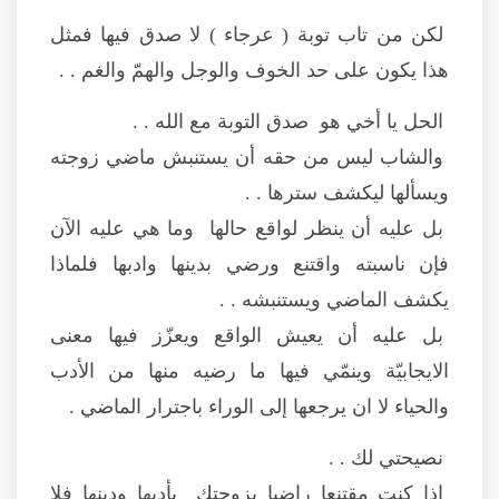
لكن من تاب توبة ( عرجاء ) لا صدق فيها فمثل
هذا يكون على حد الخوف والوجل والهمّ والغم . .
الحل يا أخي هو صدق التوبة مع الله . .
والشاب ليس من حقه أن يستنبش ماضي زوجته
ويسألها ليكشف سترها . .
بل عليه أن ينظر لواقع حالها وما هي عليه الآن
فإن ناسبته واقتنع ورضي بدينها وادبها فلماذا
يكشف الماضي ويستنبشه . .
بل عليه أن يعيش الواقع ويعزّز فيها معنى
الايجابيّة وينمّي فيها ما رضيه منها من الأدب
والحياء لا ان يرجعها إلى الوراء باجترار الماضي .
نصيحتي لك . .
إذا كنت مقتنعا راضيا بزوجتك بأدبها ودينها فلا