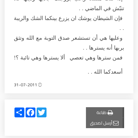
تنبّش في الماضي . .
فإن الشيطان يوشك ان يزرع بينكما الشك والريبة
. .
وعليها هي أن تستشعر صدق التوبة مع الله وتثق
بربها أنه يسترها . .
فمن سترها وهي تعصي ألا يسترها وهي تائبة ؟!
أسعدكما الله . .
31-07-2011
Share
Facebook
Twitter
طباعة
أرسل لصديق