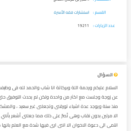
القسم :
استشارات فقه الأسرة
عدد الزيارات :
19211
السؤال
السلام عليكم ورحمة اللة وبركاتة انا شاب والحمد لله فى وظ
عن زوجة وجلست مع اكثر من واحدة ولكن لم يحدث التوفيق حتى 
منذ سنة ويوجد عدة اشياء تورقنى وتجعلنى غير سعيد ، والمشكلة 
الا مرتين بدون نقاب وهى تُصرّ على ذلك مما جعلنى أشعر بأنني
انتمى الى دعوة الاخوان الا اننى ارى فيها شدة مع العلم بانها