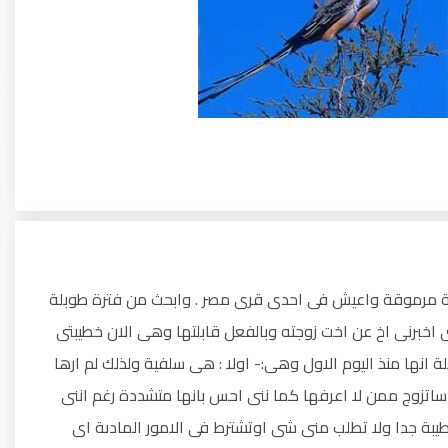
يفة مرموقة واعيش فى احدى قرى مصر . وابحث من فترة طوبلة
اخبرنى اخ عن اخت زوجته وبالفعل قابلتها وهى الان خطيبتى
انها منذ اليوم الاول وهى:- اولا : هى سلفية ولذلك لم ارها
 ساتزوج ممن لا اعرفها كما ننى احس بانها متشددة رغم اننى
 طيبة جدا ولا تطلب منى شى اوتشترط فى الامور المادىة اى