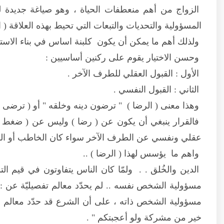
الزواج من أهم منعطفات الحياة ، وهو صياغة جديدة لل
المسؤولية والتحديات والتبعات التي تحيط بهذه العلاقة ( 
ولذلك أهم ما يمكن أن يكون كلبنة اساس في بناء الاستقرا
وحسن الاختيار يقوم على ركنين أساسيين :
الأول : القبول العقلي للطرف الآخر .
الثاني : القبول النفسي .
وهذا معنى ( الرضا ) " ترضون دينه وخلقه " أو ( ترضى دين
فالقرار ينبغي أن يكون عن ( رضا ) وليس عن ( ضغط ن
عقلي ونفسي عن الطرف الآخر سواء كان الخاطب أو ال
واهم ما يؤسس لهذا ( الرضا ) ..
الدين والخُلق . . ولمّا كان الناس يتفاوتون في قيم 
مسؤولية الشخص نفسه .. لم يحدّد معالم تفصيليّة عن : ق
مسؤولية الشخص ذاته ، على أن الشرع قد حدّد معالم عا
خير من مشركة ولو أعجبتكم " .