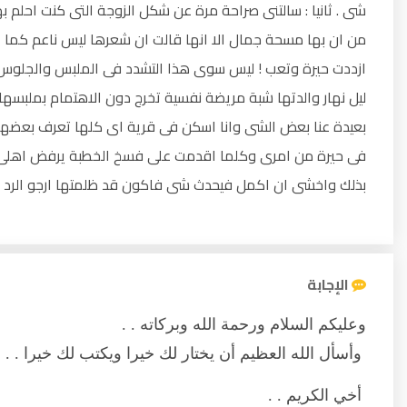
شى . ثانيا : سالتنى صراحة مرة عن شكل الزوجة التى كنت احلم ب
من ان بها مسحة جمال الا انها قالت ان شعرها ليس ناعم كما ا
ازددت حيرة وتعب ! ليس سوى هذا التشدد فى الملبس والجلوس مع ا
ليل نهار والدتها شبة مريضة نفسية تخرج دون الاهتمام بملبسه
بعيدة عنا بعض الشى وانا اسكن فى قرية اى كلها تعرف بعضها و
فى حيرة من امرى وكلما اقدمت على فسخ الخطبة يرفض اهلى 
بذلك واخشى ان اكمل فيحدث شى فاكون قد ظلمتها ارجو الرد وا
الإجابة
وعليكم السلام ورحمة الله وبركاته . .
وأسأل الله العظيم أن يختار لك خيرا ويكتب لك خيرا . .
أخي الكريم . .