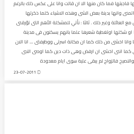
ها فاجبتها فما كان منها الا ان قالت وانا على عكس ذلك بالرغم
تمنى وانها بدينة بعض الشى وهذه الاشياء كلما ذكرتها
لعائلة وغير ذلك . ثالثا : نأتي للمشكلة الأهم التى تؤرقنى
ا او شكلها اوتغطية شعرها علما بانهم يسكنون فى مدينة
انا اخشى من ذلك كما ان مكانة اسرتى ووظيفتى .... انا الان
كما اننى اخشى ان ارفض وهى ذات دين كما اوصى النبى
لنصيح فالزواج لم يبقى علية سوى ايام معدودة
23-07-2011