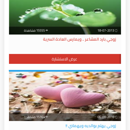
18-07-2013
15555 مشاهدة
زوجي بارد المشاعر .. ويمارس العادة السرية
عرض الاستشارة
06-08-2016
15164 مشاهدة
زوجي يهتم بوالديه ويهملني !!