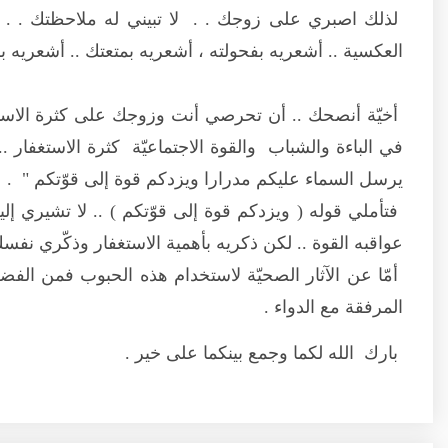
لذلك اصبري على زوجك . . لا تبيني له ملاحظتك . . ال
العكسية .. أشعريه بفحولته ، أشعريه بمتعتك .. أشعريه ب
أخيّة أنصحك .. أن تحرصي أنت وزوجك على كثرة الاستغ
في الباءة والشباب والقوة الاجتماعيّة كثرة الاستغفار ..
يرسل السماء عليكم مدرارا ويزدكم قوة إلى قوّتكم " .
فتأملي قوله ( ويزدكم قوة إلى قوّتكم ) .. لا تشيري إل
عواقبه القوة .. لكن ذكريه بأهمية الاستغفار وذكّري نفسك 
أمّا عن الآثار الصحيّة لاستخدام هذه الحبوب فمن ال
المرفقة مع الدواء .
بارك الله لكما وجمع بينكما على خير .