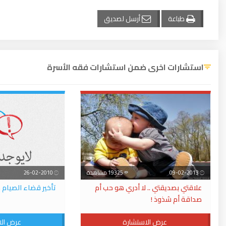
طباعة
أرسل لصديق
استشارات اخرى ضمن استشارات فقه الأسرة
09-02-2013
19325 مشاهدة
26-02-2010
علاقتي بصديقتي .. لا أدري هو حب أم
تأخير قضاء الصيام 
صداقة أم شذوذ !
عرض الاستشارة
عرض الا