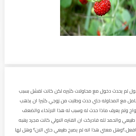
ن 3شهور..,زوجي عمره 30 في الشهر الاول لم يحدث دخول مع محاولات كثيره لكن كانت تفشل بسبب
 كامل مع المحاوله حتي حدث وطلبت من زوجي كثيرا ان يذهب
لزواج ولم يعرف ماذا حدث له وسبب له هذا الارتخاء والضعف
بيعي والحمد لله فادركت ان الفتره الاولي كانت مجرد رهبه
افعل.؟وهل معني هذا انه لم يصبح طبيعي حتي الان؟ وهل لها