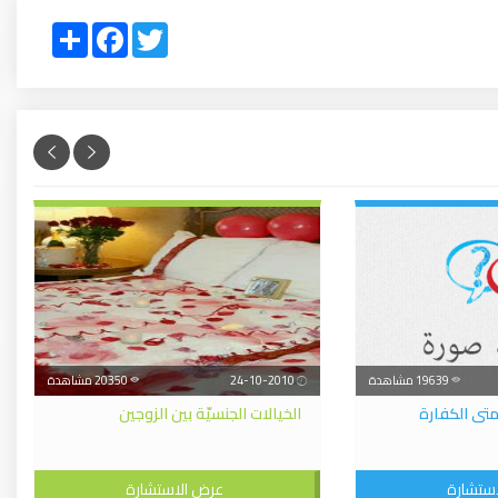
Share
Facebook
Twitter
19639 مشاهدة
24-10-2010
20350 مشاهدة
متى الكفارة
الخيالات الجنسيّة بين الزوجين
ستشارة
عرض الاستشارة