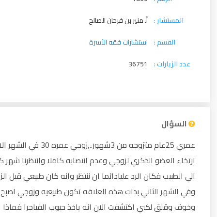
المستشار :
أ. منير بن فرحان الصالح
القسم :
استشارات فقه الأسرة
عدد الزيارات :
36751
السؤال
عمري 25عام متزوجه م
ارتخاء العضو الذكري لزوجي وعدم انتصابه كاملا وانتظرنا شهر
الي الطبيب فكان الرد عليادائما ان ننتظر وانه كان طبيعي قبل ا
وفي الشهر الثاني بدات هذه العلاقه تكون طبيعيه وزوجي اصبح ط
وخوف وقلق لكني اكتشفت الان انه ياخذ حبوب الفياجرا فماذا 