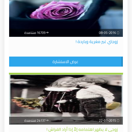
08-05-2016
16709 مشاهدة
زوجتي غير مغرية وباردة !
عرض الاستشارة
22-07-2015
24137 مشاهدة
زوجي لا يظهر اهتمامه إلاّ إذا أراد الفراش !